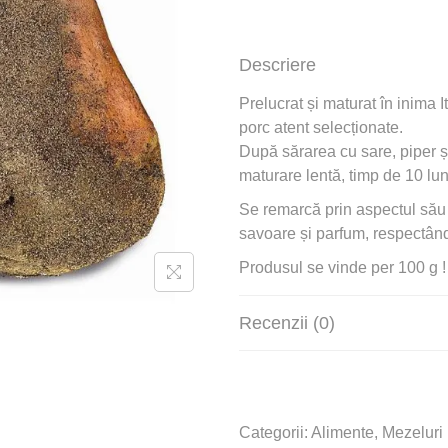
Descriere
Prelucrat și maturat în inima I
porc atent selecționate.
După sărarea cu sare, piper 
maturare lentă, timp de 10 luni
Se remarcă prin aspectul său a
savoare și parfum, respectând t
Produsul se vinde per 100 g !
Recenzii (0)
Categorii:
Alimente
,
Mezeluri