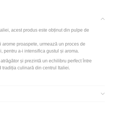
taliei, acest produs este obținut din pulpe de
și arome proaspete, urmează un proces de
, pentru a-i intensifica gustul și aroma.
trăgător și prezintă un echilibru perfect între
radiția culinară din centrul Italiei.