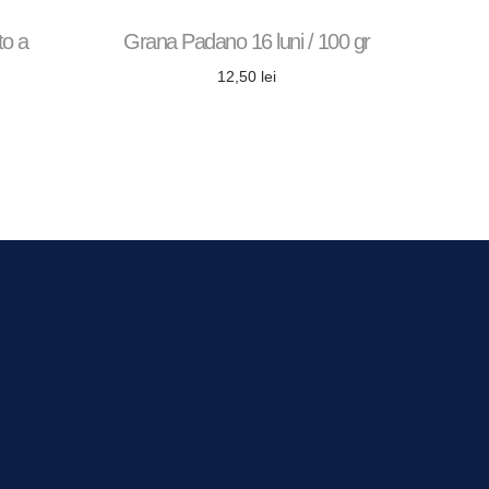
to a
Grana Padano 16 luni / 100 gr
12,50
lei
Adaugă în coș