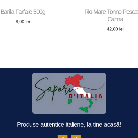
Barilla Farfalle 500g
Rio Mare Tonno Pesca
Canna
8,00
lei
42,00
lei
Adaugă în coș
Adaugă în coș
Produse autentice italiene, la tine acasă!