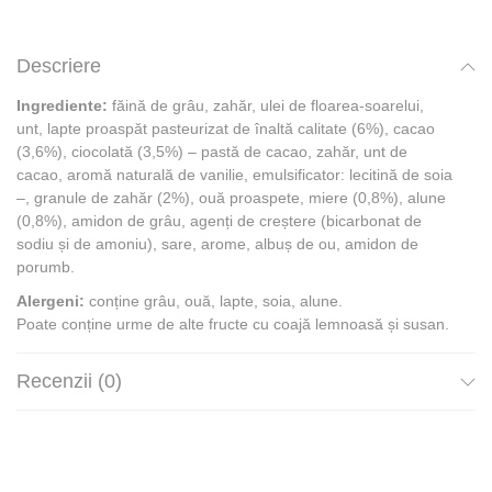
Descriere
Ingrediente:
făină de grâu, zahăr, ulei de floarea-soarelui,
unt, lapte proaspăt pasteurizat de înaltă calitate (6%), cacao
(3,6%), ciocolată (3,5%) – pastă de cacao, zahăr, unt de
cacao, aromă naturală de vanilie, emulsificator: lecitină de soia
–, granule de zahăr (2%), ouă proaspete, miere (0,8%), alune
(0,8%), amidon de grâu, agenți de creștere (bicarbonat de
sodiu și de amoniu), sare, arome, albuș de ou, amidon de
porumb.
Alergeni:
conține grâu, ouă, lapte, soia, alune.
Poate conține urme de alte fructe cu coajă lemnoasă și susan.
Recenzii (0)